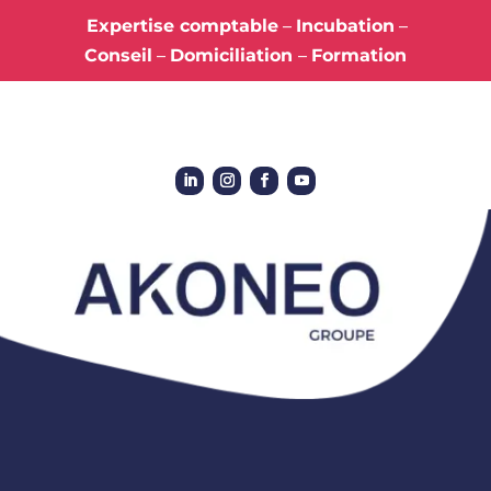
Expertise comptable
–
Incubation
–
Conseil
–
Domiciliation
–
Formation