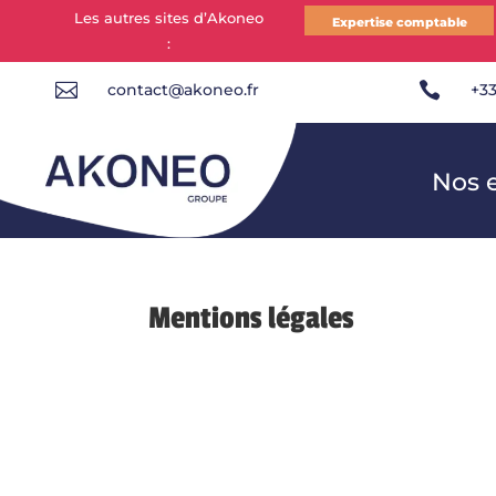
Les autres sites d’Akoneo
Expertise comptable
:


contact@akoneo.fr
+33
Nos 
Mentions légales