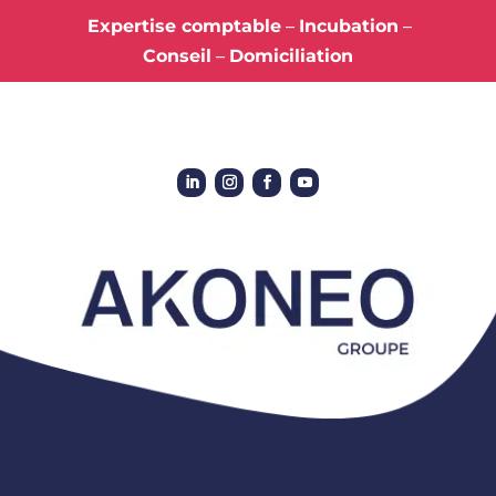
Expertise comptable
–
Incubation
–
Conseil
–
Domiciliation