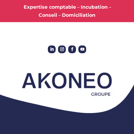
Expertise comptable
–
Incubation
–
Conseil
–
Domiciliation