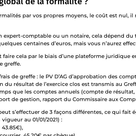
global de la formalité ?
rmalités par vos propres moyens, le coût est nul, il n
un expert-comptable ou un notaire, cela dépend du ta
lques centaines d’euros, mais vous n’aurez effecti
aire cela par le biais d’une plateforme juridique 
e greffe.
frais de greffe : le PV D’AG d’approbation des comp
n du résultat de l’exercice clos est transmis au Gre
 que les comptes annuels (compte de résultat, bi
pport de gestion, rapport du Commissaire aux Compt
ut s’effectuer de 3 façons différentes, ce qui fait 
n vigueur au 01/01/2021) :
 43.85€),
ourrier, 45.20€ par chèque),