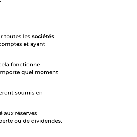
r toutes les
sociétés
s comptes et ayant
 cela fonctionne
 n’importe quel moment
 seront soumis en
té aux réserves
e/perte ou de dividendes.