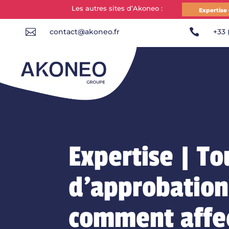
Les autres sites d’Akoneo :
Expertise


contact@akoneo.fr
+33 
Expertise | To
d’approbation
comment affec