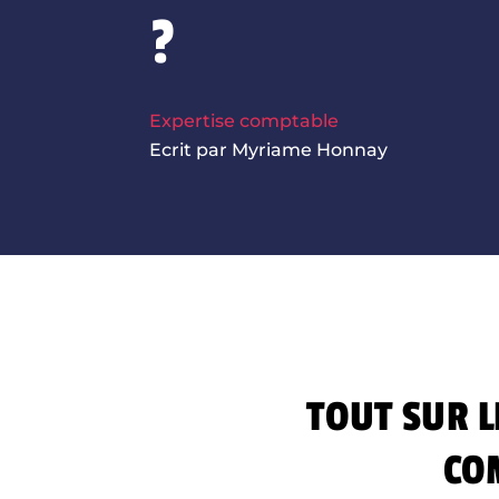
?
Expertise comptable
Ecrit par Myriame Honnay
TOUT SUR L
CO