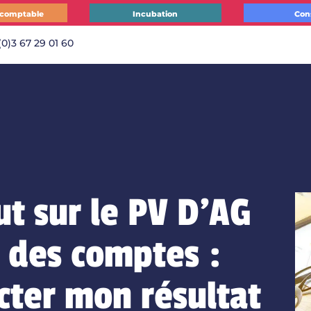
 comptable
Incubation
Con
(0)3 67 29 01 60
ut sur le PV D’AG
 des comptes :
ter mon résultat